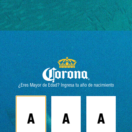
LEVADURA
LÚPULO
AGUA
MALTA
¿Eres Mayor de Edad? Ingresa tu año de nacimiento